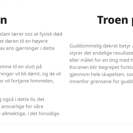
en
Troen
lam lærer oss at fysisk død
et døren til en høyere
Guddommelig dekret betyr Al
v ens gjerninger i dette
styrer det endelige resultate
eller målet for en ting med h
omme til en slutt på
Koranen blir begrepet forkla
ger vil bli dømt, og de vil
gjennom hele skapelsen, som 
er vil fortjene himmelen,
innenfor grensene for gudd
også i dette liv, det
 ansvarlige for våre
allmektige, i det hinsidige.