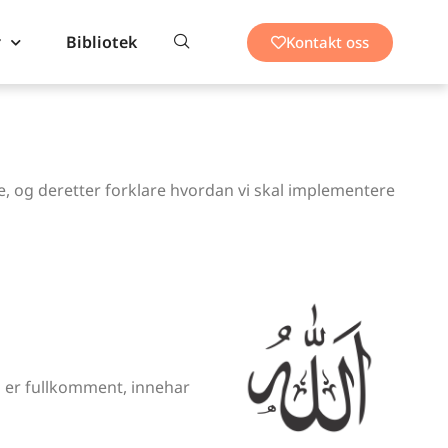
r
Bibliotek
Kontakt oss
lene, og deretter forklare hvordan vi skal implementere
m er fullkomment, innehar