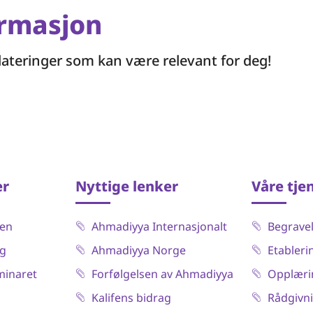
ormasjon
dateringer som kan være relevant for deg!
er
Nyttige lenker
Våre tje
sen
Ahmadiyya Internasjonalt
Begrave
ag
Ahmadiyya Norge
Etableri
inaret
Forfølgelsen av Ahmadiyya
Opplæri
Kalifens bidrag
Rådgivn