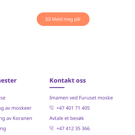
Meld meg på!
nester
Kontakt oss
lse
Imamen ved Furuset moske
ng av moskeer
+47 401 71 405
ng av Koranen
Avtale et besøk
ing
+47 412 35 366