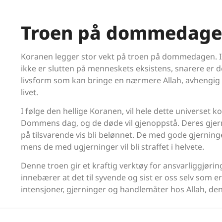
Troen på dommedag
Koranen legger stor vekt på troen på dommedagen. Is
ikke er slutten på menneskets eksistens, snarere er d
livsform som kan bringe en nærmere Allah, avhengig a
livet.
I følge den hellige Koranen, vil hele dette universet k
Dommens dag, og de døde vil gjenoppstå. Deres gjernin
på tilsvarende vis bli belønnet. De med gode gjerning
mens de med ugjerninger vil bli straffet i helvete.
Denne troen gir et kraftig verktøy for ansvarliggjøring 
innebærer at det til syvende og sist er oss selv som er
intensjoner, gjerninger og handlemåter hos Allah, den 