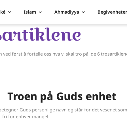
ské
Islam
Ahmadiyya
Begivenhete
sartiklene
ah ved først å fortelle oss hva vi skal tro på, de 6 trosartik
Troen på Guds enhet
m betegner Guds personlige navn og står for det vesenet so
r fri for enhver mangel.