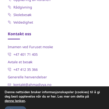
Rådgivning
Skolebesøk
Veldedighet
Kontakt oss
Imamen ved Furuset moske
+47 401 71 405
Avtale et besøk
+47 412 35 366
Generelle henvendelser
kontakt@ahmadiyya.no
Denne nettsiden bruker informasjonskapsler (cookies) til å gi
deg best opplevelse når du er her. Les mer om dette på
denne lenken
.
furusetmoske.no © Opphavsrettslig beskyttet