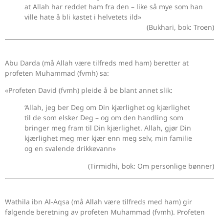
at Allah har reddet ham fra den – like så mye som han
ville hate å bli kastet i helvetets ild»
(Bukhari, bok: Troen)
Abu Darda (må Allah være tilfreds med ham) beretter at
profeten Muhammad (fvmh) sa:
«Profeten David (fvmh) pleide å be blant annet slik:
‘Allah, jeg ber Deg om Din kjærlighet og kjærlighet
til de som elsker Deg – og om den handling som
bringer meg fram til Din kjærlighet. Allah, gjør Din
kjærlighet meg mer kjær enn meg selv, min familie
og en svalende drikkevann»
(Tirmidhi, bok: Om personlige bønner)
Wathila ibn Al-Aqsa (må Allah være tilfreds med ham) gir
følgende beretning av profeten Muhammad (fvmh). Profeten