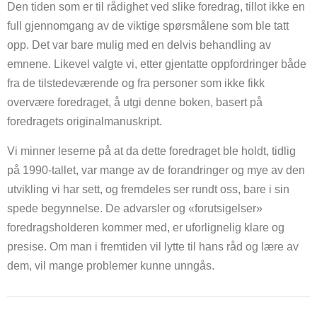
Den tiden som er til rådighet ved slike foredrag, tillot ikke en
full gjennomgang av de viktige spørsmålene som ble tatt
opp. Det var bare mulig med en delvis behandling av
emnene. Likevel valgte vi, etter gjentatte oppfordringer både
fra de tilstedeværende og fra personer som ikke fikk
overvære foredraget, å utgi denne boken, basert på
foredragets originalmanuskript.
Vi minner leserne på at da dette foredraget ble holdt, tidlig
på 1990-tallet, var mange av de forandringer og mye av den
utvikling vi har sett, og fremdeles ser rundt oss, bare i sin
spede begynnelse. De advarsler og «forutsigelser»
foredragsholderen kommer med, er uforlignelig klare og
presise. Om man i fremtiden vil lytte til hans råd og lære av
dem, vil mange problemer kunne unngås.