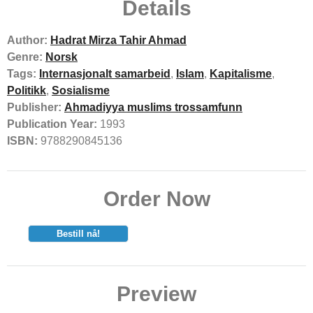
Details
Author:
Hadrat Mirza Tahir Ahmad
Genre:
Norsk
Tags:
Internasjonalt samarbeid
,
Islam
,
Kapitalisme
,
Politikk
,
Sosialisme
Publisher:
Ahmadiyya muslims trossamfunn
Publication Year:
1993
ISBN:
9788290845136
Order Now
Bestill nå!
Preview