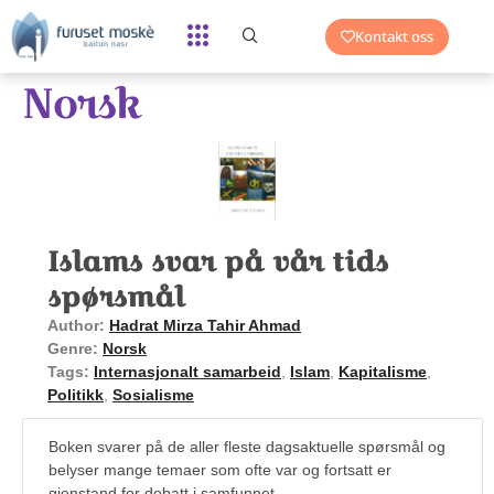
Kontakt oss
Norsk
Islams svar på vår tids
spørsmål
Author:
Hadrat Mirza Tahir Ahmad
Genre:
Norsk
Tags:
Internasjonalt samarbeid
,
Islam
,
Kapitalisme
,
Politikk
,
Sosialisme
Boken svarer på de aller fleste dagsaktuelle spørsmål og
belyser mange temaer som ofte var og fortsatt er
gjenstand for debatt i samfunnet.