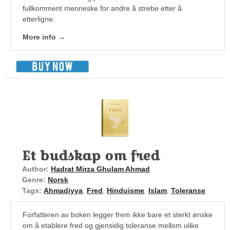
fullkomment menneske for andre å strebe etter å
etterligne.
More info →
Et budskap om fred
Author:
Hadrat Mirza Ghulam Ahmad
Genre:
Norsk
Tags:
Ahmadiyya
,
Fred
,
Hinduisme
,
Islam
,
Toleranse
Forfatteren av boken legger frem ikke bare et sterkt ønske
om å etablere fred og gjensidig toleranse mellom ulike