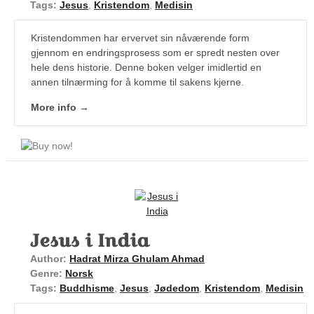
Tags:
Jesus
,
Kristendom
,
Medisin
Kristendommen har ervervet sin nåværende form
gjennom en endringsprosess som er spredt nesten over
hele dens historie. Denne boken velger imidlertid en
annen tilnærming for å komme til sakens kjerne.
More info →
Jesus i India
Author:
Hadrat Mirza Ghulam Ahmad
Genre:
Norsk
Tags:
Buddhisme
,
Jesus
,
Jødedom
,
Kristendom
,
Medisin