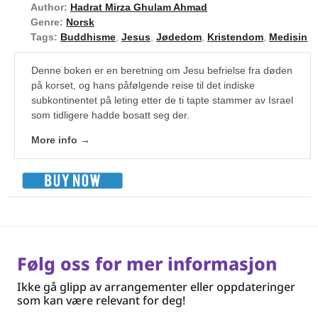
Author:
Hadrat Mirza Ghulam Ahmad
Genre:
Norsk
Tags:
Buddhisme
,
Jesus
,
Jødedom
,
Kristendom
,
Medisin
Denne boken er en beretning om Jesu befrielse fra døden
på korset, og hans påfølgende reise til det indiske
subkontinentet på leting etter de ti tapte stammer av Israel
som tidligere hadde bosatt seg der.
More info →
Følg oss for mer informasjon
Ikke gå glipp av arrangementer eller oppdateringer
som kan være relevant for deg!